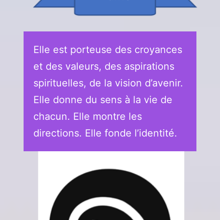
Elle est porteuse des croyances
et des valeurs, des aspirations
spirituelles, de la vision d’avenir.
Elle donne du sens à la vie de
chacun. Elle montre les
directions. Elle fonde l’identité.