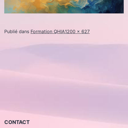
Taille
Publié dans
Formation QHIA
1200 × 627
originale
CONTACT