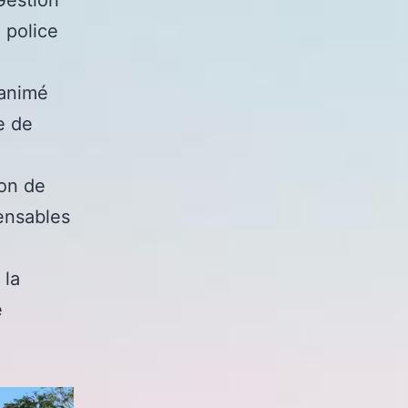
 police
-animé
e de
ion de
pensables
 la
e