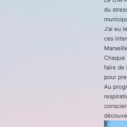
du stres
municipa
J’ai eu 
ces inte
Marseill
Chaque p
faire de
pour pre
Au progr
respirat
conscien
découver