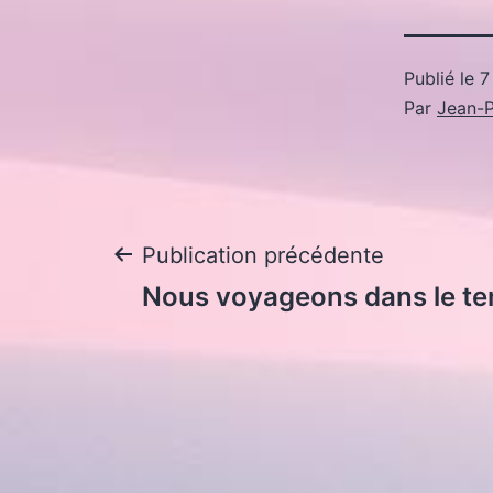
Publié le
7
Par
Jean-P
Navigation
Publication précédente
Nous voyageons dans le t
de
l’article