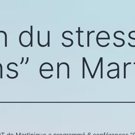
n du stres
s” en Mar
T de Martinique a programmé 6 conférences “