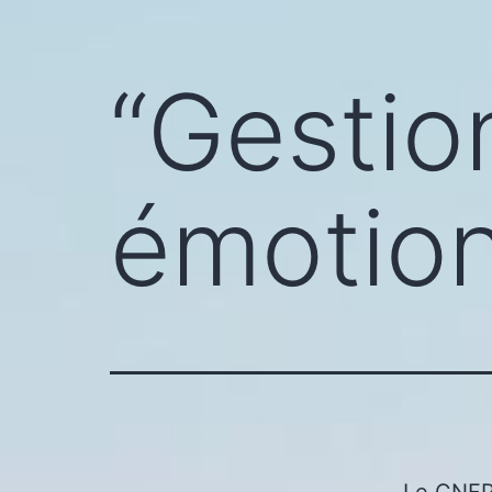
“Gestio
émotion
Le CNFP