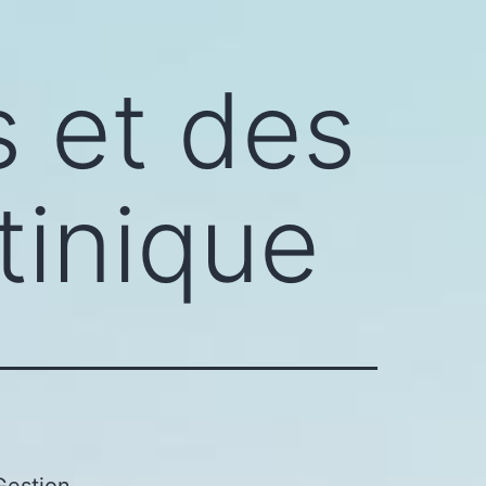
s et des
tinique
Gestion