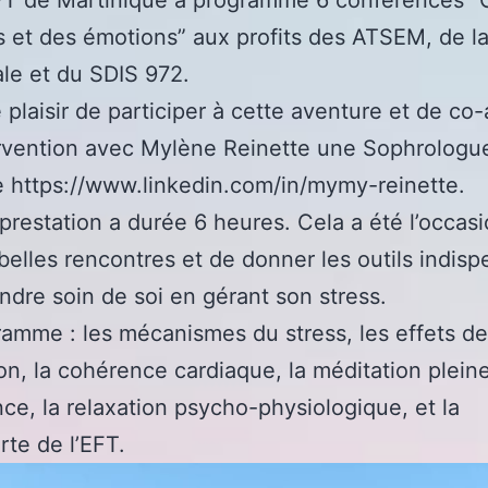
s et des émotions” aux profits des ATSEM, de la
le et du SDIS 972.
le plaisir de participer à cette aventure et de co
rvention avec Mylène Reinette une Sophrologu
e https://www.linkedin.com/in/mymy-reinette.
restation a durée 6 heures. Cela a été l’occas
 belles rencontres et de donner les outils indis
ndre soin de soi en gérant son stress.
amme : les mécanismes du stress, les effets de
ion, la cohérence cardiaque, la méditation plein
ce, la relaxation psycho-physiologique, et la
te de l’EFT.