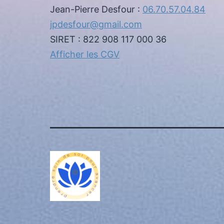
Jean-Pierre Desfour :
06.70.57.04.84
jpdesfour@gmail.com
SIRET : 822 908 117 000 36
Afficher les CGV