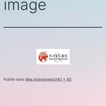
image
Taille
Publié dans
Mes évènements
140 × 65
originale