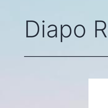
Diapo 
Lecteur
vidéo