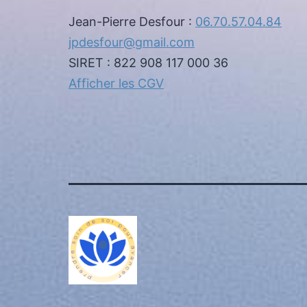
Jean-Pierre Desfour :
06.70.57.04.84
jpdesfour@gmail.com
SIRET : 822 908 117 000 36
Afficher les CGV