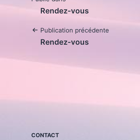
Navigation
Rendez-vous
de
Navigation
Publication précédente
l’article
Rendez-vous
de
l’article
CONTACT