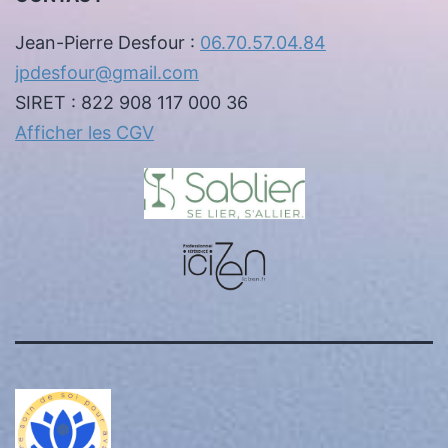
Jean-Pierre Desfour :
06.70.57.04.84
jpdesfour@gmail.com
SIRET : 822 908 117 000 36
Afficher les CGV