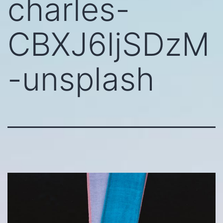
charles-
CBXJ6ljSDzM
-unsplash