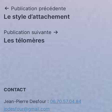
Navigation
Publication précédente
Le style d’attachement
de
l’article
Publication suivante
Les télomères
CONTACT
Jean-Pierre Desfour :
06.70.57.04.84
jpdesfour@gmail.com