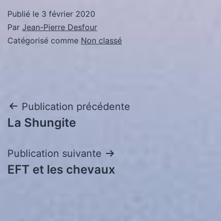
Publié le
3 février 2020
Par
Jean-Pierre Desfour
Catégorisé comme
Non classé
Navigation
Publication précédente
La Shungite
de
l’article
Publication suivante
EFT et les chevaux